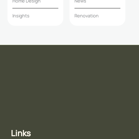
Home Design
News
Insights
Renovation
Links