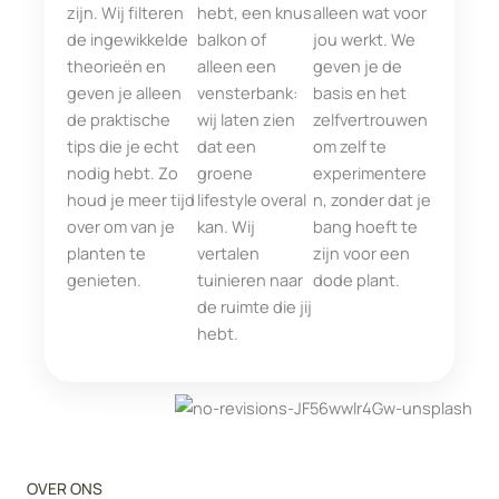
zijn. Wij filteren
hebt, een knus
alleen wat voor
de ingewikkelde
balkon of
jou werkt. We
theorieën en
alleen een
geven je de
geven je alleen
vensterbank:
basis en het
de praktische
wij laten zien
zelfvertrouwen
tips die je echt
dat een
om zelf te
nodig hebt. Zo
groene
experimentere
houd je meer tijd
lifestyle overal
n, zonder dat je
over om van je
kan. Wij
bang hoeft te
planten te
vertalen
zijn voor een
genieten.
tuinieren naar
dode plant.
de ruimte die jij
hebt.
OVER ONS