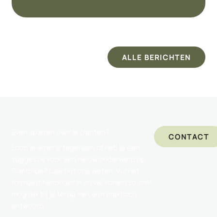
ALLE BERICHTEN
Even sparren over je planten?
CONTACT
Loop je ergens tegenaan of heb je een
suggestie voor een nieuw onderwerp op
Planttribe? Laat het ons weten. Vul het
formulier hieronder in en we komen zo snel
mogelijk bij je terug met een praktisch
antwoord.