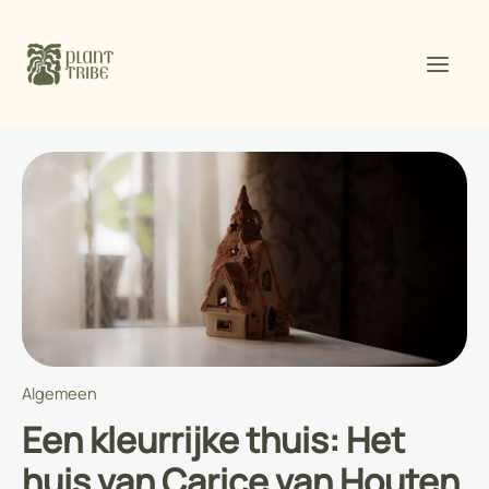
Spring
naar
de
inhoud
Algemeen
Een kleurrijke thuis: Het
huis van Carice van Houten