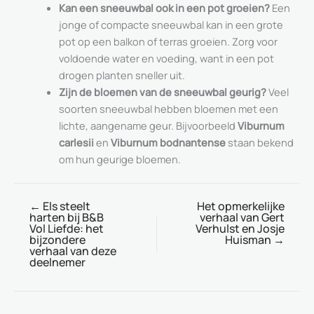
Kan een sneeuwbal ook in een pot groeien?
Een
jonge of compacte sneeuwbal kan in een grote
pot op een balkon of terras groeien. Zorg voor
voldoende water en voeding, want in een pot
drogen planten sneller uit.
Zijn de bloemen van de sneeuwbal geurig?
Veel
soorten sneeuwbal hebben bloemen met een
lichte, aangename geur. Bijvoorbeeld
Viburnum
carlesii
en
Viburnum bodnantense
staan bekend
om hun geurige bloemen.
←
Els steelt
Het opmerkelijke
harten bij B&B
verhaal van Gert
Vol Liefde: het
Verhulst en Josje
bijzondere
Huisman
→
verhaal van deze
deelnemer